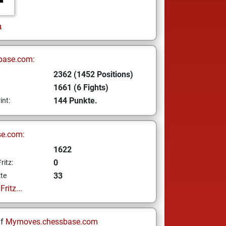
n
base.com:
2362 (1452 Positions)
1661 (6 Fights)
144 Punkte.
int:
se.com:
1622
0
ritz:
33
te
ritz...
uf
Mymoves.chessbase.com