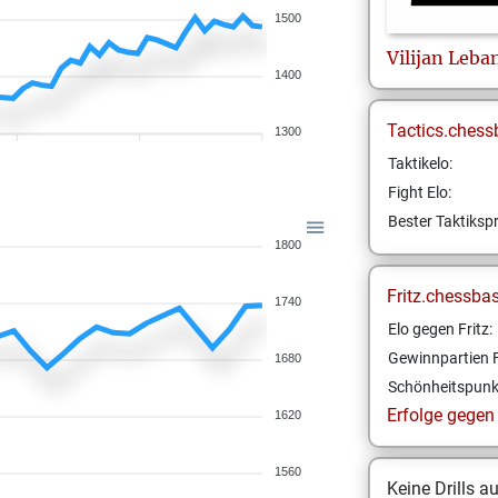
1500
Vilijan
Leba
1400
Tactics.chess
1300
Taktikelo:
Fight Elo:
Bester Taktikspr
1800
Fritz.chessba
1740
Elo gegen Fritz:
Gewinnpartien F
1680
Schönheitspunk
Erfolge gegen F
1620
1560
Keine Drills a