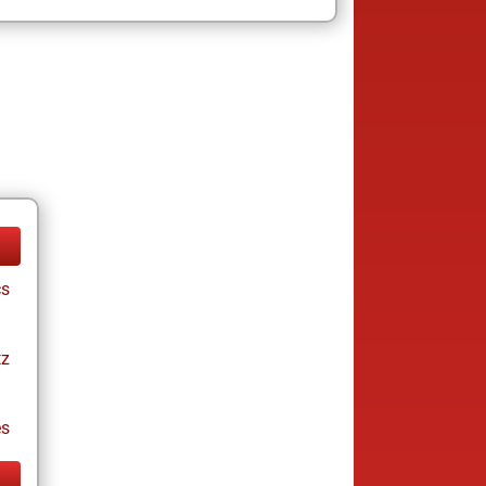
cs
tz
es