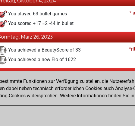
Freitag, Oktober 4, 2024
Pl
You played 63 bullet games
You scored +17 =2 -44 in bullet
Sonntag, März 26, 2023
Fri
You achieved a BeautyScore of 33
You achieved a new Elo of 1622
Freitag, Januar 6, 2023
estimmte Funktionen zur Verfügung zu stellen, die Nutzererfah
Fri
You created your Fritz account
 dabei neben technisch erforderlichen Cookies auch Analyse-C
Studi
ng-Cookies widersprechen. Weitere Informationen finden Sie in
You created your Studies account