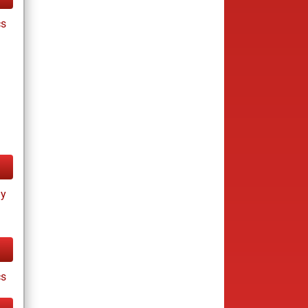
cs
ay
cs