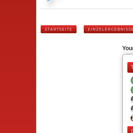
STARTSEITE
EINZELERGEBNISS
Your