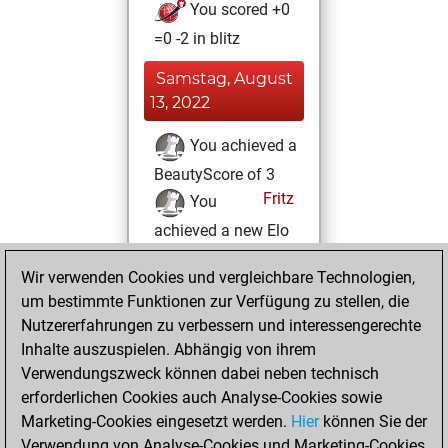
You scored +0
=0 -2 in blitz
Samstag, August
13, 2022
You achieved a
BeautyScore of 3
Fritz
You
achieved a new Elo
of 1588
Wir verwenden Cookies und vergleichbare Technologien,
Donnerstag, März
um bestimmte Funktionen zur Verfügung zu stellen, die
31, 2022
Nutzererfahrungen zu verbessern und interessengerechte
Inhalte auszuspielen. Abhängig von ihrem
You created
Verwendungszweck können dabei neben technisch
your Fritz account
erforderlichen Cookies auch Analyse-Cookies sowie
Fritz
Marketing-Cookies eingesetzt werden.
Hier
können Sie der
Montag,
Verwendung von Analyse-Cookies und Marketing-Cookies