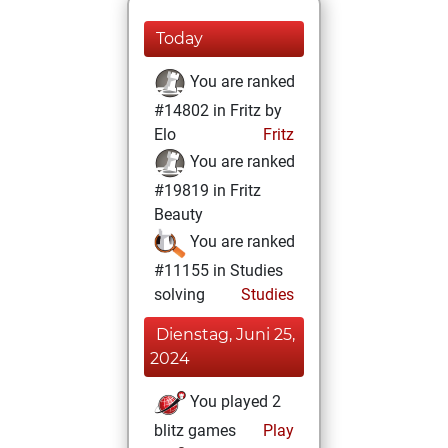
Today
You are ranked
#14802 in Fritz by
Elo
Fritz
You are ranked
#19819 in Fritz
Beauty
You are ranked
#11155 in Studies
solving
Studies
Dienstag, Juni 25,
2024
You played 2
blitz games
Play