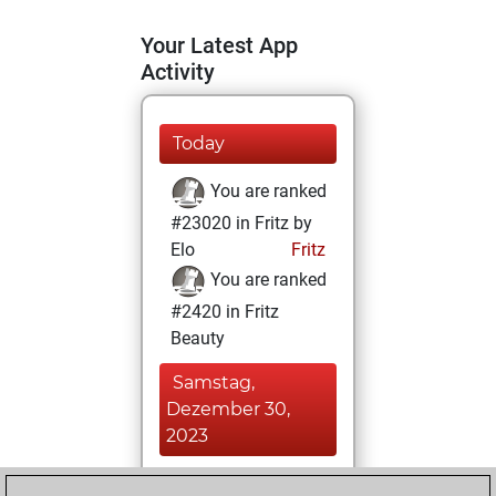
Your Latest App
Activity
Today
You are ranked
#23020 in Fritz by
Elo
Fritz
You are ranked
#2420 in Fritz
Beauty
Samstag,
Dezember 30,
2023
You achieved a