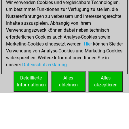
Wir verwenden Cookies und vergleichbare Technologien,
BeautyScore of 175
um bestimmte Funktionen zur Verfügung zu stellen, die
Fritz
You
Nutzererfahrungen zu verbessern und interessengerechte
achieved a new Elo
Inhalte auszuspielen. Abhängig von ihrem
of 1416
Verwendungszweck können dabei neben technisch
erforderlichen Cookies auch Analyse-Cookies sowie
Sonntag,
Marketing-Cookies eingesetzt werden.
Hier
können Sie der
September 10,
Verwendung von Analyse-Cookies und Marketing-Cookies
2023
widersprechen. Weitere Informationen finden Sie in
unserer
Datenschutzerklärung
.
You created
your Fritz account
Detaillierte
Alles
Alles
Fritz
Informationen
ablehnen
akzeptieren