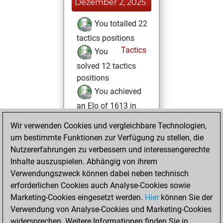
Dezember 2, 2025
You totalled 22
tactics positions
Tactics
You
solved 12 tactics
positions
You achieved
an Elo of 1613 in
tactics positions
Wir verwenden Cookies und vergleichbare Technologien,
um bestimmte Funktionen zur Verfügung zu stellen, die
Sonntag, August
Nutzererfahrungen zu verbessern und interessengerechte
3, 2025
Inhalte auszuspielen. Abhängig von ihrem
You achieved a
Verwendungszweck können dabei neben technisch
erforderlichen Cookies auch Analyse-Cookies sowie
BeautyScore of 1
Marketing-Cookies eingesetzt werden.
Fritz
Hier
können Sie der
You
Verwendung von Analyse-Cookies und Marketing-Cookies
achieved a new Elo
widersprechen. Weitere Informationen finden Sie in