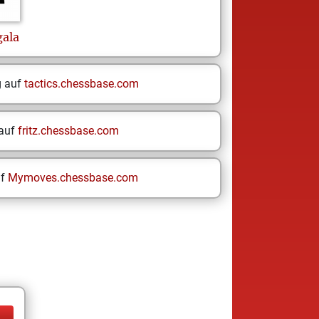
gala
g auf
tactics.chessbase.com
 auf
fritz.chessbase.com
uf
Mymoves.chessbase.com