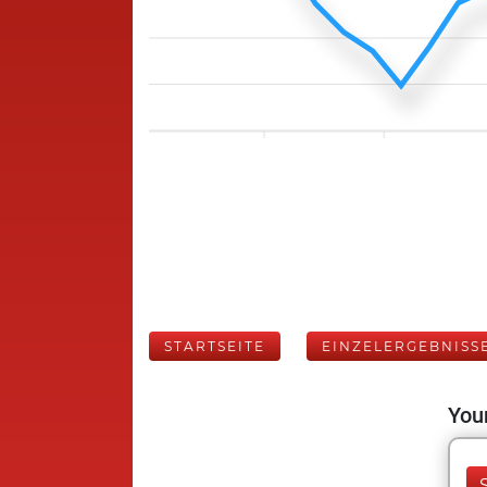
STARTSEITE
EINZELERGEBNISS
Your