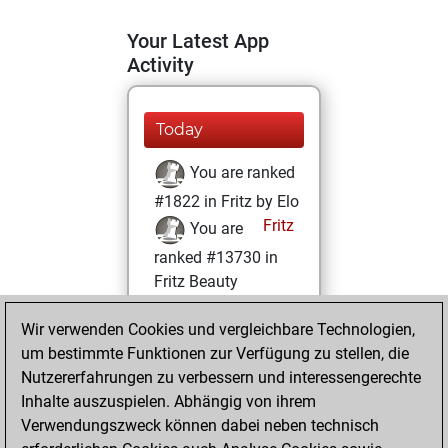
Your Latest App
Activity
Today
You are ranked
#1822 in Fritz by Elo
Fritz
You are
ranked #13730 in
Fritz Beauty
Montag, März 25,
Wir verwenden Cookies und vergleichbare Technologien,
2024
um bestimmte Funktionen zur Verfügung zu stellen, die
Nutzererfahrungen zu verbessern und interessengerechte
You won
Inhalte auszuspielen. Abhängig von ihrem
against Fritz
Fritz
Verwendungszweck können dabei neben technisch
You achieved a