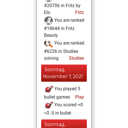
#20706 in Fritz by
Elo
Fritz
You are ranked
#18644 in Fritz
Beauty
You are ranked
#6226 in Studies
solving
Studies
Sonntag,
November 7, 2021
You played 5
bullet games
Play
You scored +0
=0 -5 in bullet
Sonntag,