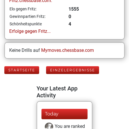
Fritz.chessbase.com:
1555
Elo gegen Fritz:
0
Gewinnpartien Fritz:
4
Schönheitspunkte
Erfolge gegen Fritz...
Keine Drills auf
Mymoves.chessbase.com
STARTSEITE
EINZELERGEBNISSE
Your Latest App
Activity
Today
You are ranked