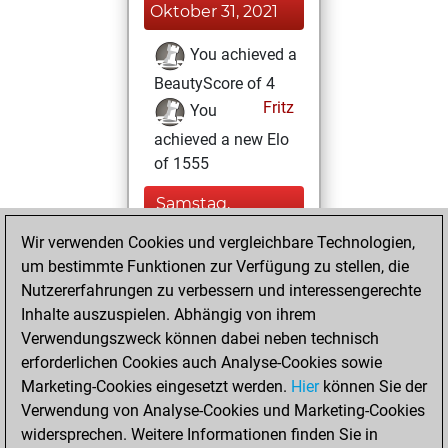
Oktober 31, 2021
You achieved a
BeautyScore of 4
Fritz
You
achieved a new Elo
of 1555
Samstag,
Oktober 9, 2021
Wir verwenden Cookies und vergleichbare Technologien,
um bestimmte Funktionen zur Verfügung zu stellen, die
You created
Nutzererfahrungen zu verbessern und interessengerechte
your Fritz account
Inhalte auszuspielen. Abhängig von ihrem
Fritz
You
Verwendungszweck können dabei neben technisch
played 1 blitz games
erforderlichen Cookies auch Analyse-Cookies sowie
Play
You
Marketing-Cookies eingesetzt werden.
Hier
können Sie der
Verwendung von Analyse-Cookies und Marketing-Cookies
scored +0 =0 -1 in
widersprechen. Weitere Informationen finden Sie in
blitz