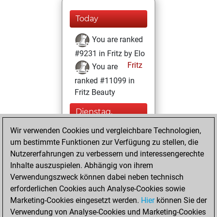
Today
You are ranked
#9231 in Fritz by Elo
Fritz
You are
ranked #11099 in
Fritz Beauty
Dienstag,
Oktober 19, 2021
Wir verwenden Cookies und vergleichbare Technologien,
um bestimmte Funktionen zur Verfügung zu stellen, die
You played 14
Nutzererfahrungen zu verbessern und interessengerechte
blitz games
Play
Inhalte auszuspielen. Abhängig von ihrem
You scored +2
Verwendungszweck können dabei neben technisch
=1 -11 in blitz
erforderlichen Cookies auch Analyse-Cookies sowie
Marketing-Cookies eingesetzt werden.
Hier
können Sie der
Mittwoch, April
Verwendung von Analyse-Cookies und Marketing-Cookies
28, 2021