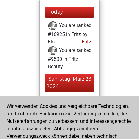
Today
You are ranked
#16925 in Fritz by
Elo
Fritz
You are ranked
#9500 in Fritz
Beauty
Samstag, März 23,
2024
You achieved a
Wir verwenden Cookies und vergleichbare Technologien,
BeautyScore of 24
um bestimmte Funktionen zur Verfügung zu stellen, die
Fritz
You
Nutzererfahrungen zu verbessern und interessengerechte
achieved a new Elo
Inhalte auszuspielen. Abhängig von ihrem
of 1583
Verwendungszweck können dabei neben technisch