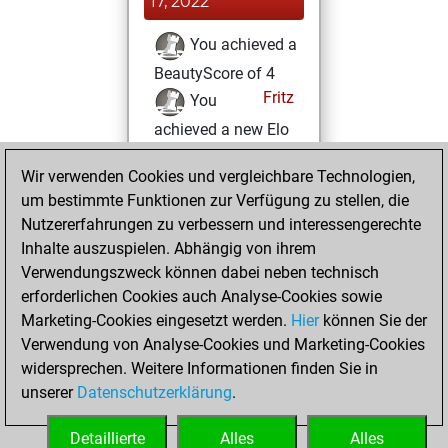
17, 2022
You achieved a
BeautyScore of 4
Fritz
You
achieved a new Elo
of 1581
Wir verwenden Cookies und vergleichbare Technologien,
Montag, August
um bestimmte Funktionen zur Verfügung zu stellen, die
2, 2021
Nutzererfahrungen zu verbessern und interessengerechte
Inhalte auszuspielen. Abhängig von ihrem
You created
Verwendungszweck können dabei neben technisch
your Studies account
erforderlichen Cookies auch Analyse-Cookies sowie
Studies
Marketing-Cookies eingesetzt werden.
Hier
können Sie der
Dienstag,
Verwendung von Analyse-Cookies und Marketing-Cookies
Juli 27, 2021
widersprechen. Weitere Informationen finden Sie in
unserer
Datenschutzerklärung
.
You created
your Fritz account
Detaillierte
Alles
Alles