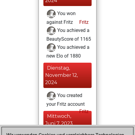
2024
You won
against Fritz
Fritz
You achieved a
BeautyScore of 1165
You achieved a
new Elo of 1880
Dienstag,
November 12,
2024
You created
your Fritz account
Fritz
Mittwoch,
Juni 7, 2023