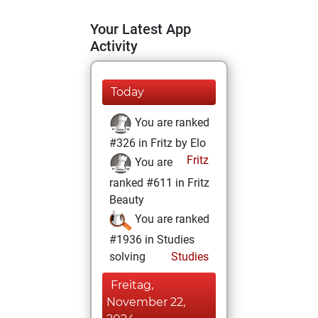
Your Latest App
Activity
Today
You are ranked
#326 in Fritz by Elo
Fritz
You are
ranked #611 in Fritz
Beauty
You are ranked
#1936 in Studies
solving
Studies
Freitag,
November 22,