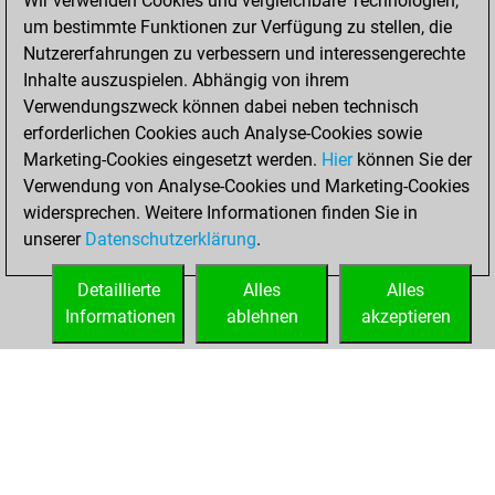
Wir verwenden Cookies und vergleichbare Technologien,
You solved 1
um bestimmte Funktionen zur Verfügung zu stellen, die
rated studies
Nutzererfahrungen zu verbessern und interessengerechte
Studies
You
Inhalte auszuspielen. Abhängig von ihrem
achieved a rating of
Verwendungszweck können dabei neben technisch
40
erforderlichen Cookies auch Analyse-Cookies sowie
Marketing-Cookies eingesetzt werden.
Hier
können Sie der
Freitag, April 28,
Verwendung von Analyse-Cookies und Marketing-Cookies
2023
widersprechen. Weitere Informationen finden Sie in
unserer
Datenschutzerklärung
.
You created
your Studies account
Detaillierte
Alles
Alles
Studies
Informationen
ablehnen
akzeptieren