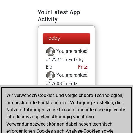
Your Latest App
Activity
Today
You are ranked
#12271 in Fritz by
Elo
Fritz
You are ranked
#17603 in Fritz
Beauty
Wir verwenden Cookies und vergleichbare Technologien,
um bestimmte Funktionen zur Verfügung zu stellen, die
Samstag, Januar
Nutzererfahrungen zu verbessern und interessengerechte
30, 2021
Inhalte auszuspielen. Abhängig von ihrem
You achieved a
Verwendungszweck können dabei neben technisch
erforderlichen Cookies auch Analyse-Cookies sowie
BeautyScore of 5