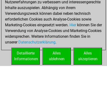
Nutzererfahrungen zu verbessern und interessengerechte
Fritz
You
Inhalte auszuspielen. Abhängig von ihrem
achieved a new Elo
Verwendungszweck können dabei neben technisch
of 1458
erforderlichen Cookies auch Analyse-Cookies sowie
Marketing-Cookies eingesetzt werden.
Hier
können Sie der
Dienstag, April
Verwendung von Analyse-Cookies und Marketing-Cookies
20, 2021
widersprechen. Weitere Informationen finden Sie in
unserer
Datenschutzerklärung
.
You created
your Fritz account
Detaillierte
Alles
Alles
Fritz
Informationen
ablehnen
akzeptieren