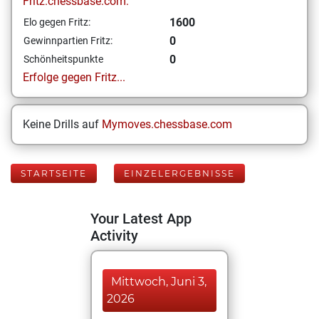
Fritz.chessbase.com:
1600
Elo gegen Fritz:
0
Gewinnpartien Fritz:
0
Schönheitspunkte
Erfolge gegen Fritz...
Keine Drills auf
Mymoves.chessbase.com
STARTSEITE
EINZELERGEBNISSE
Your Latest App
Activity
Mittwoch, Juni 3,
2026