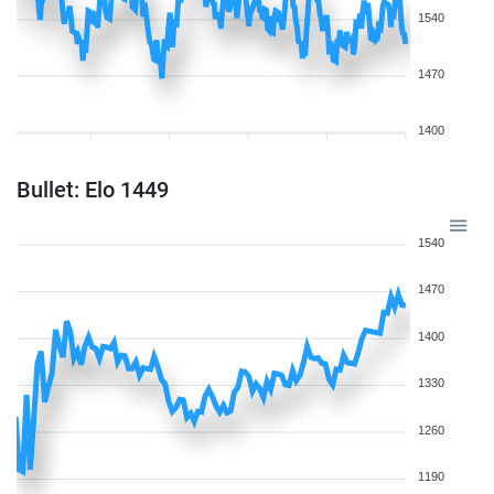
1540
1470
1400
Bullet: Elo 1449
1540
1470
1400
1330
1260
1190