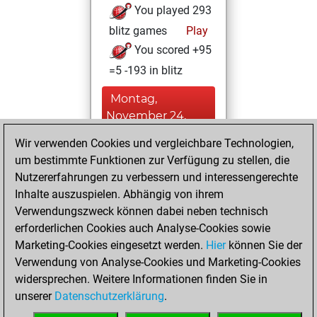
You played 293
blitz games
Play
You scored +95
=5 -193 in blitz
Montag,
November 24,
2025
Wir verwenden Cookies und vergleichbare Technologien,
um bestimmte Funktionen zur Verfügung zu stellen, die
You played 107
Nutzererfahrungen zu verbessern und interessengerechte
bullet games
Play
Inhalte auszuspielen. Abhängig von ihrem
You scored +39
Verwendungszweck können dabei neben technisch
=5 -63 in bullet
erforderlichen Cookies auch Analyse-Cookies sowie
Marketing-Cookies eingesetzt werden.
Hier
können Sie der
Freitag, Februar
Verwendung von Analyse-Cookies und Marketing-Cookies
26, 2021
widersprechen. Weitere Informationen finden Sie in
unserer
Datenschutzerklärung
.
You created