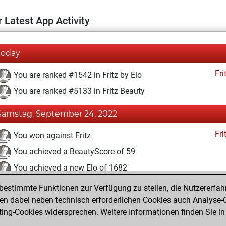
 Latest App Activity
Today
Fri
You are ranked #1542 in Fritz by Elo
You are ranked #5133 in Fritz Beauty
Samstag, September 24, 2022
Fri
You won against Fritz
You achieved a BeautyScore of 59
You achieved a new Elo of 1682
estimmte Funktionen zur Verfügung zu stellen, die Nutzererfah
Sonntag, September 18, 2022
 dabei neben technisch erforderlichen Cookies auch Analyse-C
Fri
ng-Cookies widersprechen. Weitere Informationen finden Sie in
You created your Fritz account