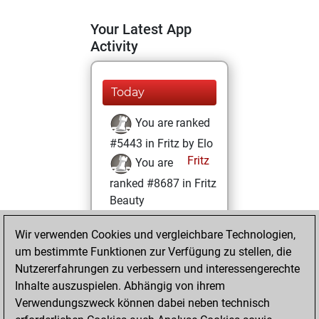
Your Latest App
Activity
Today
You are ranked
#5443 in Fritz by Elo
Fritz
You are
ranked #8687 in Fritz
Beauty
Dienstag, Januar
Wir verwenden Cookies und vergleichbare Technologien,
26, 2021
um bestimmte Funktionen zur Verfügung zu stellen, die
Nutzererfahrungen zu verbessern und interessengerechte
You won
Inhalte auszuspielen. Abhängig von ihrem
against Fritz
Fritz
Verwendungszweck können dabei neben technisch
You achieved a