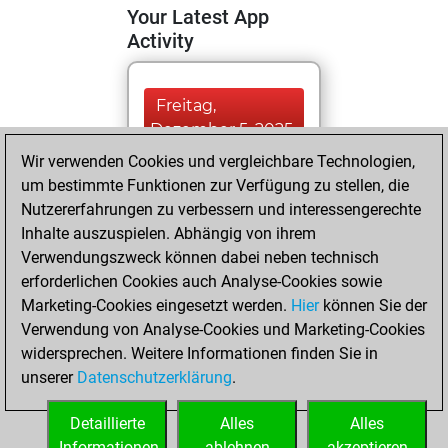
Your Latest App
Activity
Freitag,
Dezember 5, 2025
Wir verwenden Cookies und vergleichbare Technologien,
You totalled
um bestimmte Funktionen zur Verfügung zu stellen, die
826 tactics positions
Nutzererfahrungen zu verbessern und interessengerechte
Tactics
You
Inhalte auszuspielen. Abhängig von ihrem
Verwendungszweck können dabei neben technisch
solved 737 tactics
erforderlichen Cookies auch Analyse-Cookies sowie
positions
Marketing-Cookies eingesetzt werden.
Hier
können Sie der
You achieved
Verwendung von Analyse-Cookies und Marketing-Cookies
an Elo of 2733 in
widersprechen. Weitere Informationen finden Sie in
tactics positions
unserer
Datenschutzerklärung
.
You had a best
sprint of 28 positions
Detaillierte
Alles
Alles
Informationen
ablehnen
akzeptieren