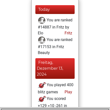
Today
You are ranked
#14887 in Fritz by
Elo
Fritz
You are ranked
#17153 in Fritz
Beauty
Freitag,
Dezember 13,
2024
You played 400
blitz games
Play
You scored
+129 =10 -261 in