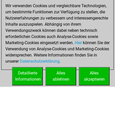
blitz
Wir verwenden Cookies und vergleichbare Technologien,
um bestimmte Funktionen zur Verfügung zu stellen, die
Montag, Februar
Nutzererfahrungen zu verbessern und interessengerechte
20, 2023
Inhalte auszuspielen. Abhängig von ihrem
You achieved a
Verwendungszweck können dabei neben technisch
erforderlichen Cookies auch Analyse-Cookies sowie
BeautyScore of 6
Marketing-Cookies eingesetzt werden.
Fritz
Hier
können Sie der
You
Verwendung von Analyse-Cookies und Marketing-Cookies
achieved a new Elo
widersprechen. Weitere Informationen finden Sie in
of 1588
unserer
Datenschutzerklärung
.
You created
your Fritz account
Detaillierte
Alles
Alles
Informationen
ablehnen
akzeptieren