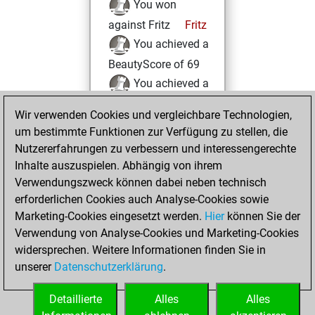
You won
against Fritz
Fritz
You achieved a
BeautyScore of 69
You achieved a
new Elo of 1629
Wir verwenden Cookies und vergleichbare Technologien,
um bestimmte Funktionen zur Verfügung zu stellen, die
Donnerstag,
Nutzererfahrungen zu verbessern und interessengerechte
Dezember 3, 2020
Inhalte auszuspielen. Abhängig von ihrem
You created
Verwendungszweck können dabei neben technisch
erforderlichen Cookies auch Analyse-Cookies sowie
your Fritz account
Marketing-Cookies eingesetzt werden.
Fritz
Hier
können Sie der
You
Verwendung von Analyse-Cookies und Marketing-Cookies
played 1 slow games
widersprechen. Weitere Informationen finden Sie in
Play
You
unserer
Datenschutzerklärung
.
scored +0 =0 -1 in
slow games
Detaillierte
Alles
Alles