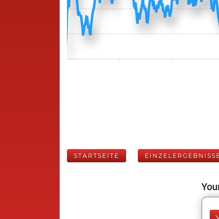
STARTSEITE
EINZELERGEBNISS
Your