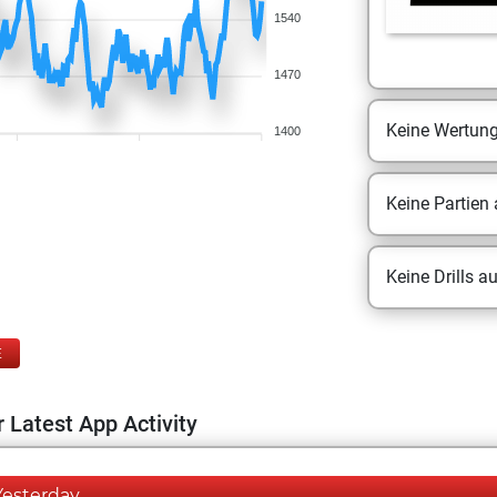
1540
1470
Keine Wertun
1400
Keine Partien
Keine Drills a
E
 Latest App Activity
Yesterday