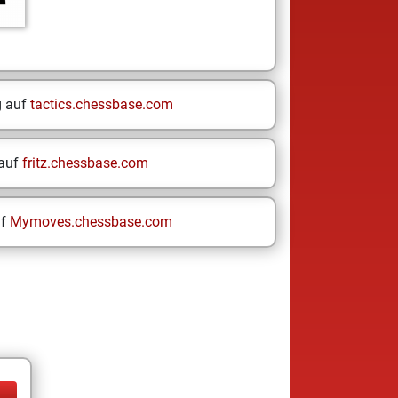
g auf
tactics.chessbase.com
 auf
fritz.chessbase.com
uf
Mymoves.chessbase.com