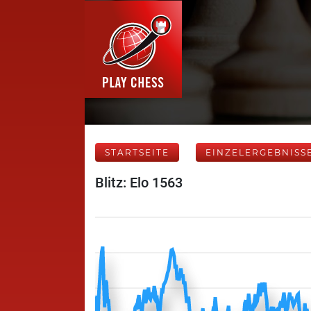
STARTSEITE
EINZELERGEBNISS
Blitz: Elo 1563