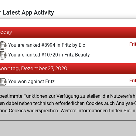
 Latest App Activity
Today
Fri
You are ranked #8994 in Fritz by Elo
You are ranked #10720 in Fritz Beauty
Sonntag, Dezember 27, 2020
Fri
You won against Fritz
You achieved a BeautyScore of 19
estimmte Funktionen zur Verfügung zu stellen, die Nutzererfah
You achieved a new Elo of 1601
 dabei neben technisch erforderlichen Cookies auch Analyse-C
ng-Cookies widersprechen. Weitere Informationen finden Sie in
You created your Fritz account