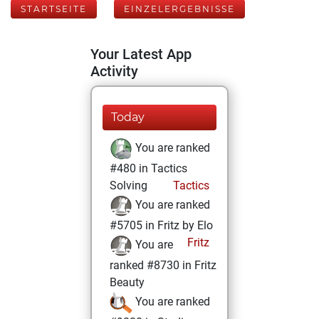
STARTSEITE
EINZELERGEBNISSE
Your Latest App
Activity
Today
You are ranked
#480 in Tactics
Solving
Tactics
You are ranked
#5705 in Fritz by Elo
Fritz
You are
ranked #8730 in Fritz
Beauty
You are ranked