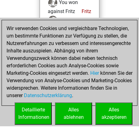
You won
against Fritz
Fritz
You achieved a
Wir verwenden Cookies und vergleichbare Technologien,
BeautyScore of 27
um bestimmte Funktionen zur Verfügung zu stellen, die
You achieved a
Nutzererfahrungen zu verbessern und interessengerechte
new Elo of 1617
Inhalte auszuspielen. Abhängig von ihrem
You created
Verwendungszweck können dabei neben technisch
your Studies account
erforderlichen Cookies auch Analyse-Cookies sowie
Studies
Marketing-Cookies eingesetzt werden.
Hier
können Sie der
Dienstag,
Verwendung von Analyse-Cookies und Marketing-Cookies
Dezember 21, 2021
widersprechen. Weitere Informationen finden Sie in
unserer
Datenschutzerklärung
.
You created
your Fritz account
Detaillierte
Alles
Alles
Fritz
Informationen
ablehnen
akzeptieren