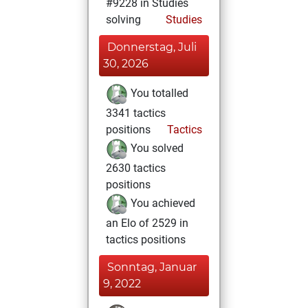
#9228 in Studies
solving
Studies
Donnerstag, Juli
30, 2026
You totalled
3341 tactics
positions
Tactics
You solved
2630 tactics
positions
You achieved
an Elo of 2529 in
tactics positions
Sonntag, Januar
9, 2022