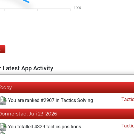
1000
E
 Latest App Activity
Today
Tacti
You are ranked #2907 in Tactics Solving
Donnerstag, Juli 23, 2026
Tacti
You totalled 4329 tactics positions