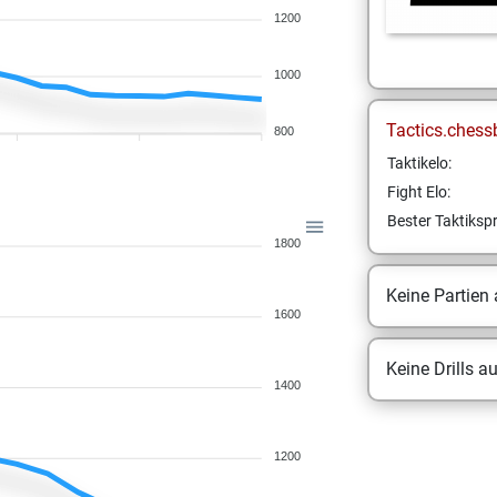
1200
1000
Tactics.chess
800
Taktikelo:
Fight Elo:
Bester Taktikspr
1800
Keine Partien
1600
Keine Drills a
1400
1200