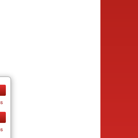
cs
cs