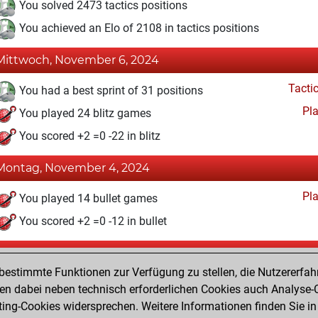
You solved 2473 tactics positions
You achieved an Elo of 2108 in tactics positions
Mittwoch, November 6, 2024
Tacti
You had a best sprint of 31 positions
Pl
You played 24 blitz games
You scored +2 =0 -22 in blitz
Montag, November 4, 2024
Pl
You played 14 bullet games
You scored +2 =0 -12 in bullet
Dienstag, November 30, 2021
estimmte Funktionen zur Verfügung zu stellen, die Nutzererfah
Pl
You played 3 slow games
 dabei neben technisch erforderlichen Cookies auch Analyse-C
ng-Cookies widersprechen. Weitere Informationen finden Sie in
You scored +0 =0 -3 in slow games