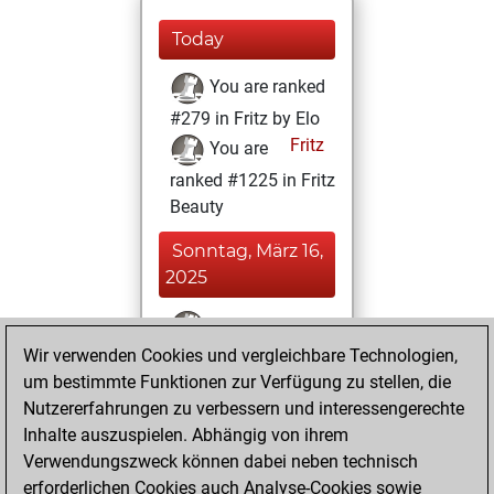
Today
You are ranked
#279 in Fritz by Elo
Fritz
You are
ranked #1225 in Fritz
Beauty
Sonntag, März 16,
2025
You won
Wir verwenden Cookies und vergleichbare Technologien,
against Fritz
Fritz
um bestimmte Funktionen zur Verfügung zu stellen, die
You achieved a
Nutzererfahrungen zu verbessern und interessengerechte
BeautyScore of 464
Inhalte auszuspielen. Abhängig von ihrem
You achieved a
Verwendungszweck können dabei neben technisch
new Elo of 1904
erforderlichen Cookies auch Analyse-Cookies sowie