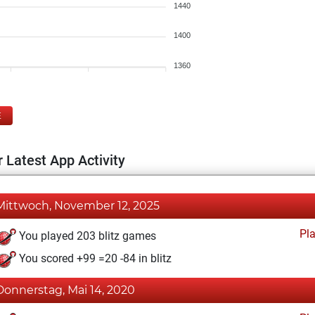
1440
1400
1360
E
 Latest App Activity
Mittwoch, November 12, 2025
Pl
You played 203 blitz games
You scored +99 =20 -84 in blitz
Donnerstag, Mai 14, 2020