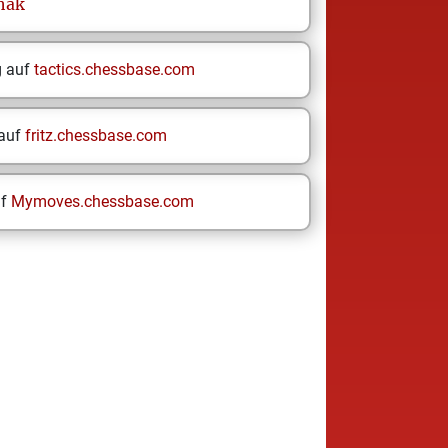
hak
g auf
tactics.chessbase.com
 auf
fritz.chessbase.com
uf
Mymoves.chessbase.com