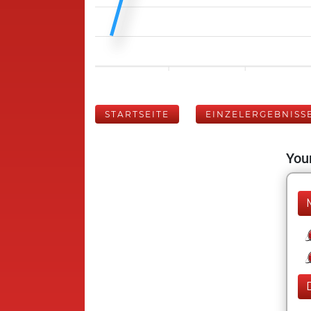
STARTSEITE
EINZELERGEBNISS
Your