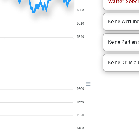
Walter
Sobc
1680
Keine Wertun
1610
1540
Keine Partien
Keine Drills a
1600
1560
1520
1480