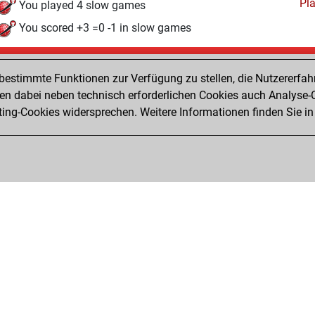
Pl
You played 4 slow games
You scored +3 =0 -1 in slow games
Mittwoch, April 22, 2020
estimmte Funktionen zur Verfügung zu stellen, die Nutzererfah
Pl
You played 2 bullet games
 dabei neben technisch erforderlichen Cookies auch Analyse-C
ng-Cookies widersprechen. Weitere Informationen finden Sie in
You scored +2 =0 -0 in bullet