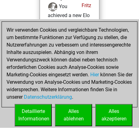
Fritz
You
achieved a new Elo
of 1523
Wir verwenden Cookies und vergleichbare Technologien,
Donnerstag, Juni
um bestimmte Funktionen zur Verfügung zu stellen, die
9, 2022
Nutzererfahrungen zu verbessern und interessengerechte
Inhalte auszuspielen. Abhängig von ihrem
You won
Verwendungszweck können dabei neben technisch
against Fritz
Fritz
erforderlichen Cookies auch Analyse-Cookies sowie
Marketing-Cookies eingesetzt werden.
Hier
können Sie der
Freitag, Juni 3,
Verwendung von Analyse-Cookies und Marketing-Cookies
2022
widersprechen. Weitere Informationen finden Sie in
unserer
Datenschutzerklärung
.
You created
your Fritz account
Detaillierte
Alles
Alles
Fritz
Informationen
ablehnen
akzeptieren