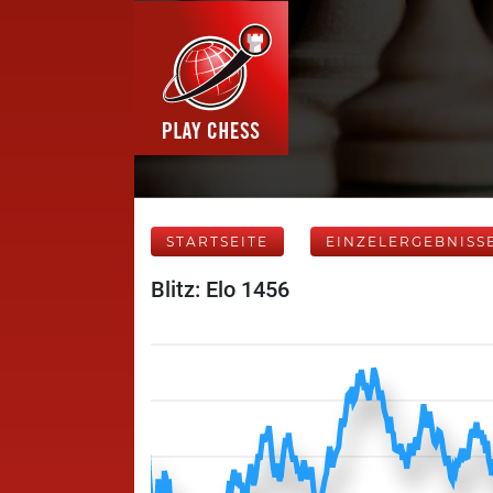
STARTSEITE
EINZELERGEBNISS
Blitz: Elo 1456