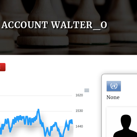
ACCOUNT WALTER_O
E
1620
None
1530
1440