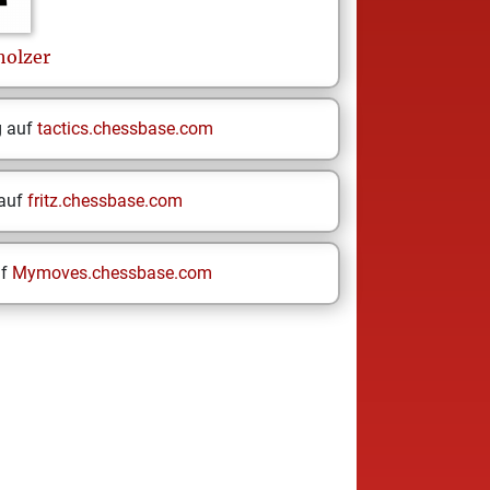
holzer
g auf
tactics.chessbase.com
 auf
fritz.chessbase.com
uf
Mymoves.chessbase.com