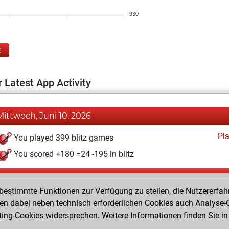
930
E
 Latest App Activity
Mittwoch, Juni 10, 2026
Pl
You played 399 blitz games
You scored +180 =24 -195 in blitz
Montag, März 6, 2023
estimmte Funktionen zur Verfügung zu stellen, die Nutzererfah
Pl
You played 1 bullet games
 dabei neben technisch erforderlichen Cookies auch Analyse-C
ng-Cookies widersprechen. Weitere Informationen finden Sie in
You scored +0 =0 -1 in bullet