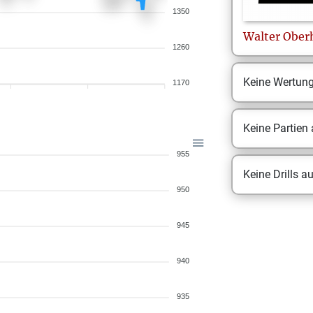
1350
Walter
Ober
1260
Keine Wertun
1170
Keine Partien
955
Keine Drills a
950
945
940
935