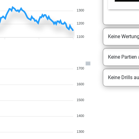
1300
1200
Keine Wertun
1100
Keine Partien
1700
Keine Drills a
1600
1500
1400
1300