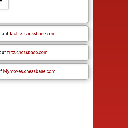
g auf
tactics.chessbase.com
 auf
fritz.chessbase.com
uf
Mymoves.chessbase.com