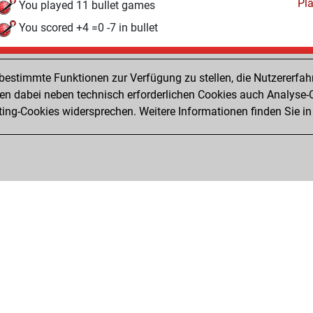
Pl
You played 11 bullet games
You scored +4 =0 -7 in bullet
Sonntag, Oktober 4, 2015
estimmte Funktionen zur Verfügung zu stellen, die Nutzererfah
Pl
You played 10 slow games
 dabei neben technisch erforderlichen Cookies auch Analyse-C
ng-Cookies widersprechen. Weitere Informationen finden Sie in
You scored +3 =2 -5 in slow games