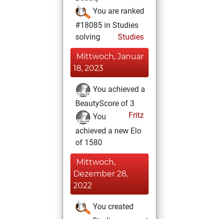
You are ranked
#18085 in Studies
solving
Studies
Mittwoch, Januar
18, 2023
You achieved a
BeautyScore of 3
Fritz
You
achieved a new Elo
of 1580
Mittwoch,
Dezember 28,
2022
You created