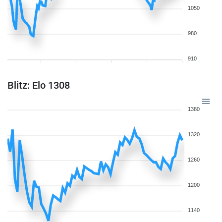
1050
980
910
Blitz: Elo 1308
1380
1320
1260
1200
1140