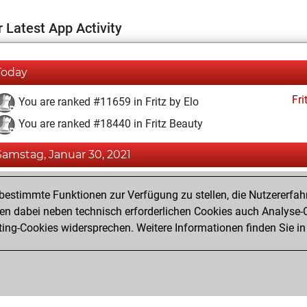
 Latest App Activity
Today
Fri
You are ranked #11659 in Fritz by Elo
You are ranked #18440 in Fritz Beauty
Samstag, Januar 30, 2021
Fri
You achieved a BeautyScore of 4
estimmte Funktionen zur Verfügung zu stellen, die Nutzererfah
You achieved a new Elo of 1592
 dabei neben technisch erforderlichen Cookies auch Analyse-C
ng-Cookies widersprechen. Weitere Informationen finden Sie in
You created your Fritz account