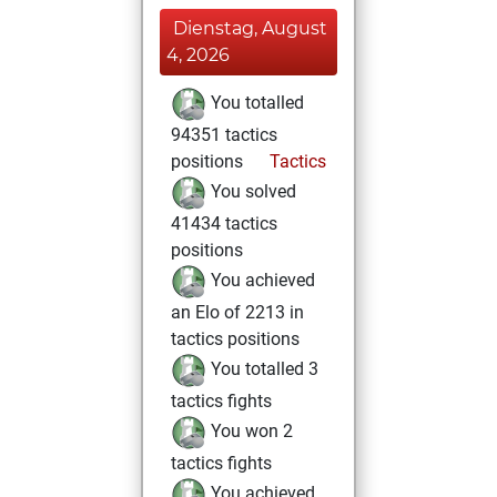
Dienstag, August
4, 2026
You totalled
94351 tactics
positions
Tactics
You solved
41434 tactics
positions
You achieved
an Elo of 2213 in
tactics positions
You totalled 3
tactics fights
You won 2
tactics fights
You achieved