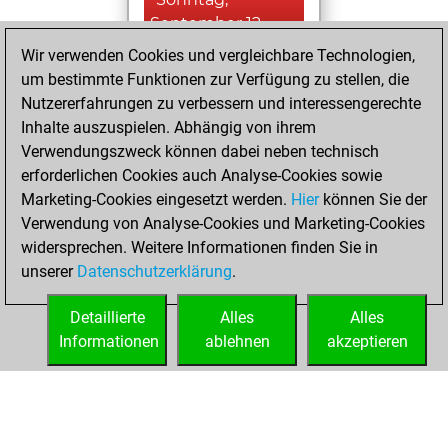
September 12,
2021
Wir verwenden Cookies und vergleichbare Technologien,
um bestimmte Funktionen zur Verfügung zu stellen, die
You created
Nutzererfahrungen zu verbessern und interessengerechte
your Fritz account
Inhalte auszuspielen. Abhängig von ihrem
Fritz
Verwendungszweck können dabei neben technisch
Samstag,
erforderlichen Cookies auch Analyse-Cookies sowie
Januar 9, 2021
Marketing-Cookies eingesetzt werden.
Hier
können Sie der
Verwendung von Analyse-Cookies und Marketing-Cookies
You played 1
widersprechen. Weitere Informationen finden Sie in
slow games
Play
unserer
Datenschutzerklärung
.
You scored +1
=0 -0 in slow games
Detaillierte
Alles
Alles
Informationen
ablehnen
akzeptieren