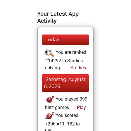
Your Latest App
Activity
Today
You are ranked
#14292 in Studies
solving
Studies
Samstag, August
8, 2026
You played 399
blitz games
Play
You scored
+206 =11 -182 in
blitz