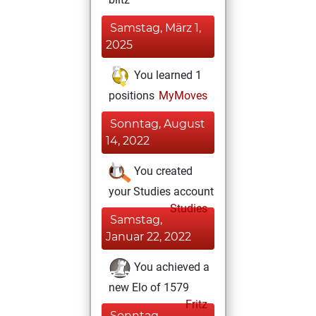
Samstag, März 1,
2025
You learned 1
positions
MyMoves
Sonntag, August
14, 2022
You created
your Studies account
Studies
Samstag,
Januar 22, 2022
You achieved a
new Elo of 1579
Fritz
Sonntag,