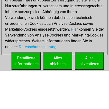
um bestimmte Funktionen zur Verfügung zu stellen, die
You scored +16
Nutzererfahrungen zu verbessern und interessengerechte
=1 -2 in blitz
Inhalte auszuspielen. Abhängig von ihrem
Verwendungszweck können dabei neben technisch
Dienstag, Juni 23,
erforderlichen Cookies auch Analyse-Cookies sowie
2026
Marketing-Cookies eingesetzt werden.
Hier
können Sie der
Verwendung von Analyse-Cookies und Marketing-Cookies
You played 11
widersprechen. Weitere Informationen finden Sie in
slow games
Play
unserer
Datenschutzerklärung
.
You scored +5
=3 -3 in slow games
Detaillierte
Alles
Alles
Informationen
ablehnen
akzeptieren