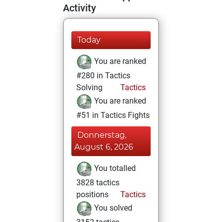
Activity
Today
You are ranked
#280 in Tactics
Solving
Tactics
You are ranked
#51 in Tactics Fights
Donnerstag,
August 6, 2026
You totalled
3828 tactics
positions
Tactics
You solved