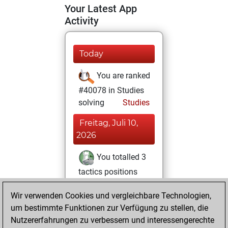
Your Latest App
Activity
Today
You are ranked
#40078 in Studies
solving
Studies
Freitag, Juli 10,
2026
You totalled 3
tactics positions
Tactics
You
Wir verwenden Cookies und vergleichbare Technologien,
solved 2 tactics
um bestimmte Funktionen zur Verfügung zu stellen, die
positions
Nutzererfahrungen zu verbessern und interessengerechte
You achieved