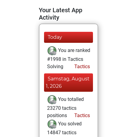
Your Latest App
Activity
Today
You are ranked
#1998 in Tactics
Solving
Tactics
Samstag, August
1, 2026
You totalled
23270 tactics
positions
Tactics
You solved
14847 tactics