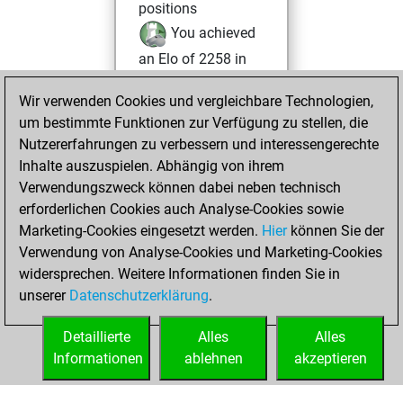
positions
You achieved
an Elo of 2258 in
tactics positions
Wir verwenden Cookies und vergleichbare Technologien,
You played 400
um bestimmte Funktionen zur Verfügung zu stellen, die
blitz games
Play
Nutzererfahrungen zu verbessern und interessengerechte
You scored
Inhalte auszuspielen. Abhängig von ihrem
+207 =17 -176 in
Verwendungszweck können dabei neben technisch
blitz
erforderlichen Cookies auch Analyse-Cookies sowie
Marketing-Cookies eingesetzt werden.
Hier
können Sie der
Donnerstag,
Verwendung von Analyse-Cookies und Marketing-Cookies
November 9, 2023
widersprechen. Weitere Informationen finden Sie in
unserer
Datenschutzerklärung
.
You created
your Fritz account
Detaillierte
Alles
Alles
Fritz
Informationen
ablehnen
akzeptieren