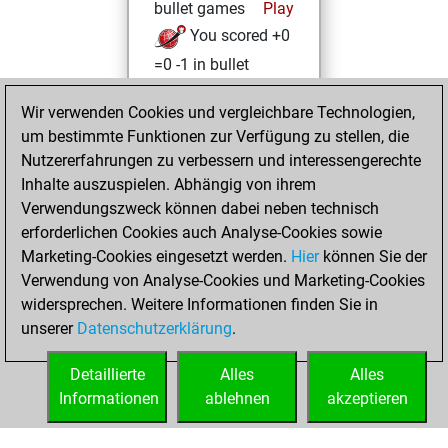
bullet games
Play
You scored +0
=0 -1 in bullet
Freitag, August 2,
Wir verwenden Cookies und vergleichbare Technologien,
2013
um bestimmte Funktionen zur Verfügung zu stellen, die
Nutzererfahrungen zu verbessern und interessengerechte
You played 91
Inhalte auszuspielen. Abhängig von ihrem
blitz games
Play
Verwendungszweck können dabei neben technisch
You scored +41
erforderlichen Cookies auch Analyse-Cookies sowie
Marketing-Cookies eingesetzt werden.
=3 -47 in blitz
Hier
können Sie der
Verwendung von Analyse-Cookies und Marketing-Cookies
You played 7
widersprechen. Weitere Informationen finden Sie in
slow games
unserer
Datenschutzerklärung
.
You scored +6
=0 -1 in slow games
Detaillierte
Alles
Alles
Informationen
ablehnen
akzeptieren