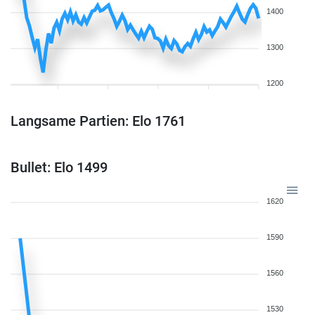
1400
1300
1200
Langsame Partien: Elo 1761
Bullet: Elo 1499
1620
1590
1560
1530