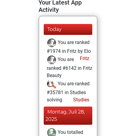
Your Latest App
Activity
Today
You are ranked
#1974 in Fritz by Elo
Fritz
You are
ranked #6142 in Fritz
Beauty
You are ranked
#35781 in Studies
solving
Studies
Montag, Juli 28,
2025
You totalled