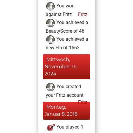
You won
against Fritz
Fritz
You achieved a
BeautyScore of 46
You achieved a
new Elo of 1662
Mittwoch,
November 13,
2024
You created
your Fritz account
Fritz
Montag,
Januar 8, 2018
You played 1