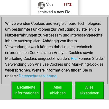
Fritz
You
achieved a new Elo
of 1546
Wir verwenden Cookies und vergleichbare Technologien,
Dienstag, Mai 16,
um bestimmte Funktionen zur Verfügung zu stellen, die
2023
Nutzererfahrungen zu verbessern und interessengerechte
Inhalte auszuspielen. Abhängig von ihrem
You won
Verwendungszweck können dabei neben technisch
against Fritz
Fritz
erforderlichen Cookies auch Analyse-Cookies sowie
Marketing-Cookies eingesetzt werden.
Hier
können Sie der
Montag, Mai 15,
Verwendung von Analyse-Cookies und Marketing-Cookies
2023
widersprechen. Weitere Informationen finden Sie in
unserer
Datenschutzerklärung
.
You created
your Fritz account
Detaillierte
Alles
Alles
Fritz
Informationen
ablehnen
akzeptieren