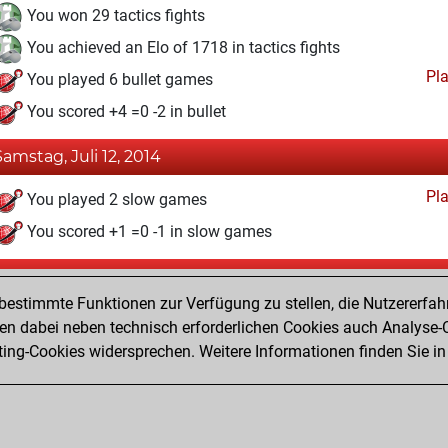
You won 29 tactics fights
You achieved an Elo of 1718 in tactics fights
Pl
You played 6 bullet games
You scored +4 =0 -2 in bullet
Samstag, Juli 12, 2014
Pl
You played 2 slow games
You scored +1 =0 -1 in slow games
Donnerstag, Juli 10, 2014
estimmte Funktionen zur Verfügung zu stellen, die Nutzererfah
Pl
You played 2 blitz games
 dabei neben technisch erforderlichen Cookies auch Analyse-C
ng-Cookies widersprechen. Weitere Informationen finden Sie in
You scored +2 =0 -0 in blitz