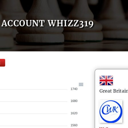
ACCOUNT WHIZZ319
E
1740
Great Britai
1680
1620
1560