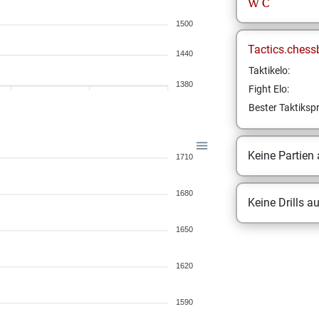
W
C
1500
Tactics.chess
1440
Taktikelo:
1380
Fight Elo:
Bester Taktikspr
Keine Partien
1710
1680
Keine Drills a
1650
1620
1590