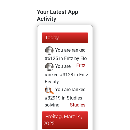
Your Latest App
Activity
Today
You are ranked
#6125 in Fritz by Elo
Fritz
You are
ranked #3128 in Fritz
Beauty
You are ranked
#32919 in Studies
solving
Studies
Freitag, März 14,
2025