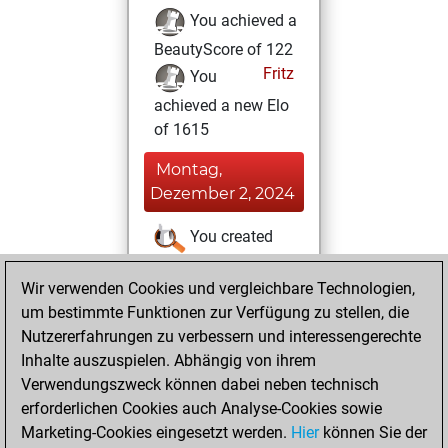
You achieved a
BeautyScore of 122
Fritz
You
achieved a new Elo
of 1615
Montag,
Dezember 2, 2024
You created
your Studies account
Wir verwenden Cookies und vergleichbare Technologien,
Studies
Montag,
um bestimmte Funktionen zur Verfügung zu stellen, die
Oktober 21, 2024
Nutzererfahrungen zu verbessern und interessengerechte
Inhalte auszuspielen. Abhängig von ihrem
You won
Verwendungszweck können dabei neben technisch
against Fritz
Fritz
erforderlichen Cookies auch Analyse-Cookies sowie
Marketing-Cookies eingesetzt werden.
Hier
können Sie der
Dienstag, Januar