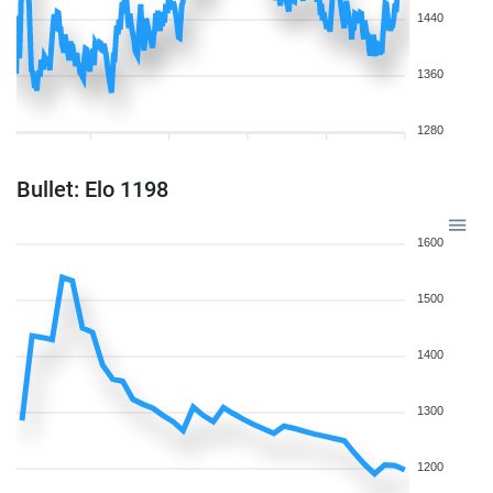
1440
1360
1280
Bullet: Elo 1198
1600
1500
1400
1300
1200