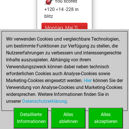
You scored
+120 =14 -228 in
blitz
Montag, Mai 11,
2026
Wir verwenden Cookies und vergleichbare Technologien,
um bestimmte Funktionen zur Verfügung zu stellen, die
You played 38
Nutzererfahrungen zu verbessern und interessengerechte
bullet games
Play
Inhalte auszuspielen. Abhängig von ihrem
You scored +5
Verwendungszweck können dabei neben technisch
=1 -32 in bullet
erforderlichen Cookies auch Analyse-Cookies sowie
Marketing-Cookies eingesetzt werden.
Hier
können Sie der
Dienstag, Januar
Verwendung von Analyse-Cookies und Marketing-Cookies
30, 2024
widersprechen. Weitere Informationen finden Sie in
unserer
Datenschutzerklärung
.
You created
your Play account
Detaillierte
Alles
Alles
Play
Informationen
ablehnen
akzeptieren