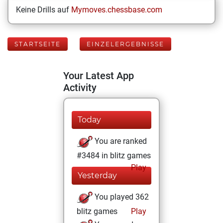
Keine Drills auf
Mymoves.chessbase.com
STARTSEITE
EINZELERGEBNISSE
Your Latest App
Activity
Today
You are ranked
#3484 in blitz games
Play
Yesterday
You played 362
blitz games
Play