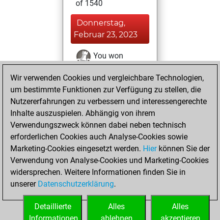
of 1540
Donnerstag,
Februar 23, 2023
You won
against Fritz
Fritz
Wir verwenden Cookies und vergleichbare Technologien,
um bestimmte Funktionen zur Verfügung zu stellen, die
Sonntag, Februar
Nutzererfahrungen zu verbessern und interessengerechte
5, 2023
Inhalte auszuspielen. Abhängig von ihrem
You created
Verwendungszweck können dabei neben technisch
erforderlichen Cookies auch Analyse-Cookies sowie
your Fritz account
Marketing-Cookies eingesetzt werden.
Fritz
Hier
können Sie der
You
Verwendung von Analyse-Cookies und Marketing-Cookies
played 1 blitz games
widersprechen. Weitere Informationen finden Sie in
Play
You
unserer
Datenschutzerklärung
.
scored +0 =0 -1 in
blitz
Detaillierte
Alles
Alles
Informationen
ablehnen
akzeptieren