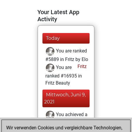
Your Latest App
Activity
Today
You are ranked
#5889 in Fritz by Elo
Fritz
You are
ranked #16935 in
Fritz Beauty
Mittwoch, Juni 9,
2021
You achieved a
BeautyScore of 6
Wir verwenden Cookies und vergleichbare Technologien,
Fritz
You