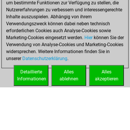
um bestimmte Funktionen zur Verfügung zu stellen, die
achieved a new Elo
Nutzererfahrungen zu verbessern und interessengerechte
of 1616
Inhalte auszuspielen. Abhängig von ihrem
Verwendungszweck können dabei neben technisch
Freitag, Juni 4,
erforderlichen Cookies auch Analyse-Cookies sowie
2021
Marketing-Cookies eingesetzt werden.
Hier
können Sie der
Verwendung von Analyse-Cookies und Marketing-Cookies
You won
widersprechen. Weitere Informationen finden Sie in
against Fritz
Fritz
unserer
Datenschutzerklärung
.
You created
your Fritz account
Detaillierte
Alles
Alles
Informationen
ablehnen
akzeptieren