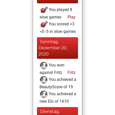
You played 8
slow games
Play
You scored +3
=0 -5 in slow games
Sonntag,
Dezember 20,
2020
You won
against Fritz
Fritz
You achieved a
BeautyScore of 19
You achieved a
new Elo of 1610
Dienstag,