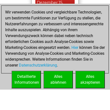
Dezember 15,
2020
Wir verwenden Cookies und vergleichbare Technologien,
um bestimmte Funktionen zur Verfügung zu stellen, die
You played 1
Nutzererfahrungen zu verbessern und interessengerechte
bullet games
Play
Inhalte auszuspielen. Abhängig von ihrem
You scored +0
Verwendungszweck können dabei neben technisch
=0 -1 in bullet
erforderlichen Cookies auch Analyse-Cookies sowie
Marketing-Cookies eingesetzt werden.
Hier
können Sie der
Mittwoch,
Verwendung von Analyse-Cookies und Marketing-Cookies
Dezember 2, 2020
widersprechen. Weitere Informationen finden Sie in
unserer
Datenschutzerklärung
.
You created
your Fritz account
Detaillierte
Alles
Alles
Fritz
Informationen
ablehnen
akzeptieren