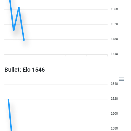
1560
1520
1480
1440
Bullet: Elo 1546
1640
1620
1600
1580