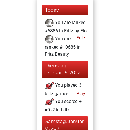
Today
You are ranked
#6886 in Fritz by Elo
Fritz
You are
ranked #10685 in
Fritz Beauty
Dienstag,
Februar 15, 2022
You played 3
blitz games
Play
You scored +1
=0 -2 in blitz
Samstag, Januar
23, 2021