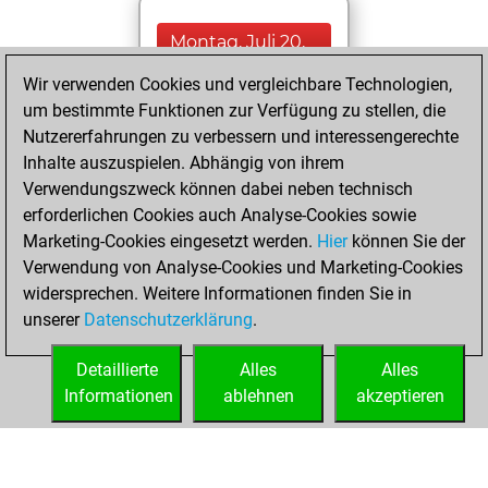
Montag, Juli 20,
2026
Wir verwenden Cookies und vergleichbare Technologien,
um bestimmte Funktionen zur Verfügung zu stellen, die
You played 400
Nutzererfahrungen zu verbessern und interessengerechte
blitz games
Play
Inhalte auszuspielen. Abhängig von ihrem
You scored
Verwendungszweck können dabei neben technisch
+201 =7 -192 in blitz
erforderlichen Cookies auch Analyse-Cookies sowie
Marketing-Cookies eingesetzt werden.
Hier
können Sie der
Samstag, Juni 18,
Verwendung von Analyse-Cookies und Marketing-Cookies
2022
widersprechen. Weitere Informationen finden Sie in
unserer
Datenschutzerklärung
.
You created
your Fritz account
Detaillierte
Alles
Alles
Fritz
Informationen
ablehnen
akzeptieren