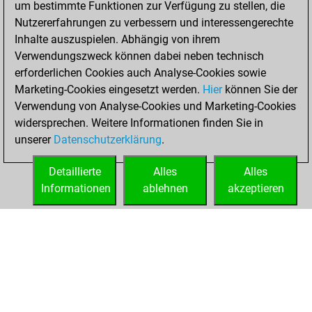
um bestimmte Funktionen zur Verfügung zu stellen, die
BeautyScore of 82
Nutzererfahrungen zu verbessern und interessengerechte
Fritz
You
Inhalte auszuspielen. Abhängig von ihrem
achieved a new Elo
Verwendungszweck können dabei neben technisch
of 1585
erforderlichen Cookies auch Analyse-Cookies sowie
Marketing-Cookies eingesetzt werden.
Hier
können Sie der
Montag, August
Verwendung von Analyse-Cookies und Marketing-Cookies
28, 2023
widersprechen. Weitere Informationen finden Sie in
unserer
Datenschutzerklärung
.
You created
your Fritz account
Detaillierte
Alles
Alles
Fritz
Informationen
ablehnen
akzeptieren