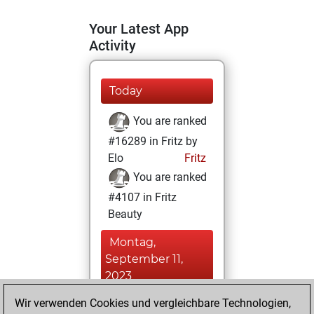
Your Latest App
Activity
Today
You are ranked
#16289 in Fritz by
Elo
Fritz
You are ranked
#4107 in Fritz
Beauty
Montag,
September 11,
2023
Wir verwenden Cookies und vergleichbare Technologien,
You achieved a