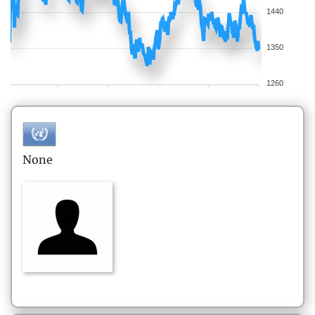
1440
1350
1260
None