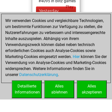
#4095 in blitz games
Play
Yesterday
Wir verwenden Cookies und vergleichbare Technologien,
You played 400
um bestimmte Funktionen zur Verfügung zu stellen, die
blitz games
Play
Nutzererfahrungen zu verbessern und interessengerechte
You scored
Inhalte auszuspielen. Abhängig von ihrem
+144 =10 -246 in
Verwendungszweck können dabei neben technisch
blitz
erforderlichen Cookies auch Analyse-Cookies sowie
Marketing-Cookies eingesetzt werden.
Hier
können Sie der
Donnerstag,
Verwendung von Analyse-Cookies und Marketing-Cookies
Februar 5, 2026
widersprechen. Weitere Informationen finden Sie in
unserer
Datenschutzerklärung
.
You created
your Play account
Detaillierte
Alles
Alles
Play
Informationen
ablehnen
akzeptieren