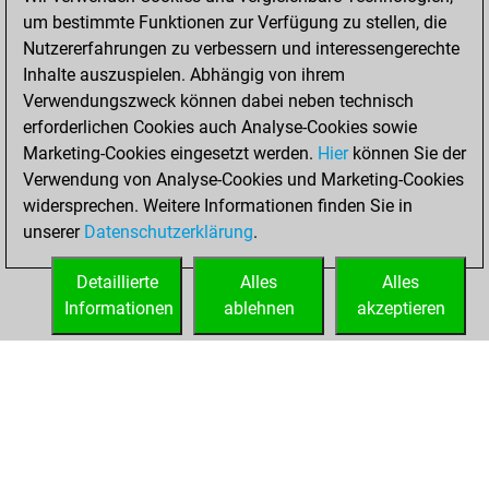
You achieved a
um bestimmte Funktionen zur Verfügung zu stellen, die
BeautyScore of 8
Nutzererfahrungen zu verbessern und interessengerechte
Fritz
You
Inhalte auszuspielen. Abhängig von ihrem
achieved a new Elo
Verwendungszweck können dabei neben technisch
of 1585
erforderlichen Cookies auch Analyse-Cookies sowie
Marketing-Cookies eingesetzt werden.
Hier
können Sie der
Dienstag,
Verwendung von Analyse-Cookies und Marketing-Cookies
Februar 2, 2021
widersprechen. Weitere Informationen finden Sie in
unserer
Datenschutzerklärung
.
You created
your Fritz account
Detaillierte
Alles
Alles
Fritz
Informationen
ablehnen
akzeptieren