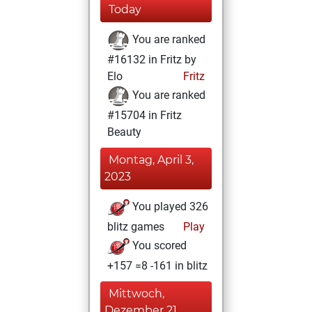
Today
You are ranked
#16132 in Fritz by
Elo
Fritz
You are ranked
#15704 in Fritz
Beauty
Montag, April 3,
2023
You played 326
blitz games
Play
You scored
+157 =8 -161 in blitz
Mittwoch,
Dezember 21,