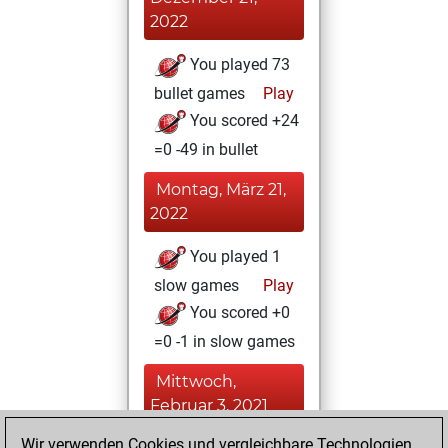
2022
You played 73
bullet games
Play
You scored +24
=0 -49 in bullet
Montag, März 21,
2022
You played 1
slow games
Play
You scored +0
=0 -1 in slow games
Mittwoch,
Februar 3, 2021
Wir verwenden Cookies und vergleichbare Technologien,