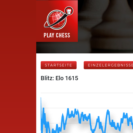
STARTSEITE
EINZELERGEBNISS
Blitz: Elo 1615