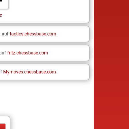
r
g auf
tactics.chessbase.com
 auf
fritz.chessbase.com
uf
Mymoves.chessbase.com