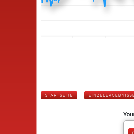
STARTSEITE
EINZELERGEBNISS
Your