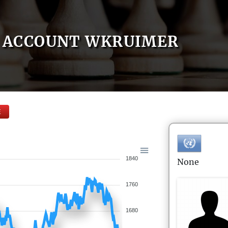
ACCOUNT WKRUIMER
E
1840
None
1760
1680