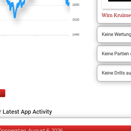
1600
Wim
Kruime
1520
Keine Wertun
1440
Keine Partien
Keine Drills a
E
 Latest App Activity
Donnerstag, August 6, 2026