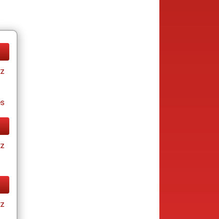
tz
es
tz
tz