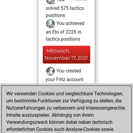
solved 575 tactics
positions
You achieved
an Elo of 2226 in
tactics positions
Mittwoch,
November 17, 2021
You created
your Fritz account
Fritz
Dienstag,
Wir verwenden Cookies und vergleichbare Technologien,
August 11, 2020
um bestimmte Funktionen zur Verfügung zu stellen, die
Nutzererfahrungen zu verbessern und interessengerechte
You played 2
Inhalte auszuspielen. Abhängig von ihrem
blitz games
Play
Verwendungszweck können dabei neben technisch
You scored +0
erforderlichen Cookies auch Analyse-Cookies sowie