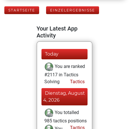
STARTSEITE
EINZELERGEBNISSE
Your Latest App
Activity
Today
You are ranked
#2117 in Tactics
Solving
Tactics
Dienstag, August
4, 2026
You totalled
985 tactics positions
Tactics
You